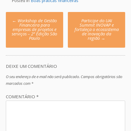
Posted in
Boas práticas financeiras
Post
←
Workshop de Gestão
Participe do UAI
navigation
Financeira para
Summit INOVAP e
empresas de projetos e
fortaleça o ecossistema
serviços – 2ª Edição São
de inovação da
Paulo
região
→
DEIXE UM COMENTÁRIO
O seu endereço de e-mail não será publicado.
Campos obrigatórios são
marcados com
*
COMENTÁRIO
*