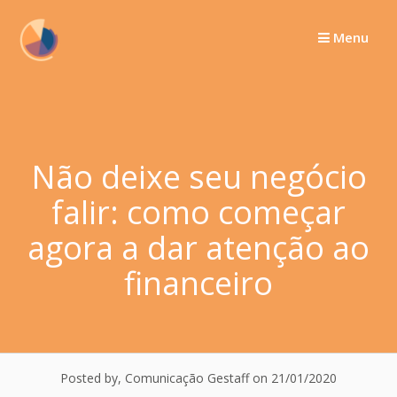
Skip
to
Menu
content
Não deixe seu negócio
falir: como começar
agora a dar atenção ao
financeiro
Posted by, Comunicação Gestaff
on 21/01/2020