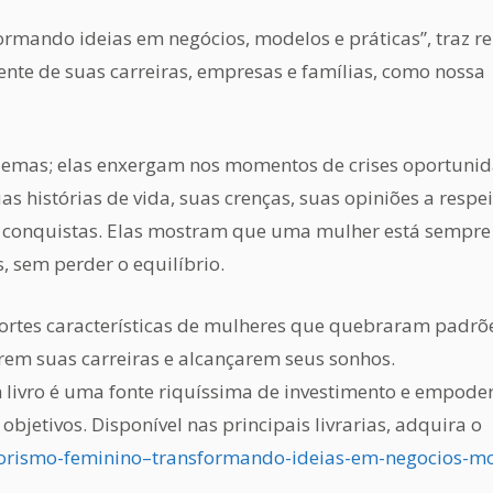
rmando ideias em negócios, modelos e práticas”, traz re
rente de suas carreiras, empresas e famílias, como nossa
lemas; elas enxergam nos momentos de crises oportuni
 histórias de vida, suas crenças, suas opiniões a respei
as conquistas. Elas mostram que uma mulher está sempre
, sem perder o equilíbrio.
fortes características de mulheres que quebraram padrõ
írem suas carreiras e alcançarem seus sonhos.
livro é uma fonte riquíssima de investimento e empod
bjetivos. Disponível nas principais livrarias, adquira o
orismo-feminino–transformando-ideias-em-negocios-mo